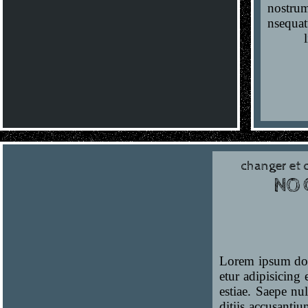
nostrum
nsequat
changer et 
NO 
Lorem ipsum dolo
etur adipisicing 
estiae. Saepe nu
ditiis accusantiu