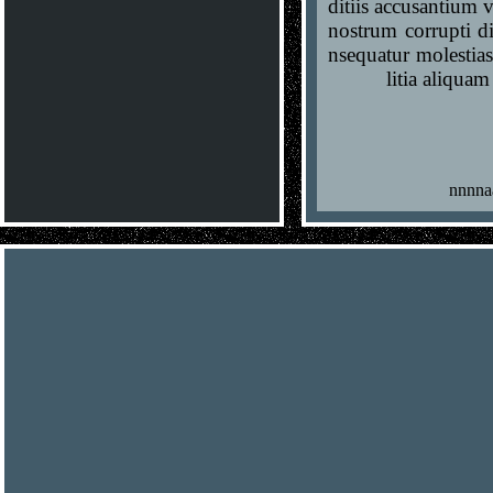
ditiis accusantium 
nostrum corrupti di
nsequatur molestia
litia aliquam
nnnna