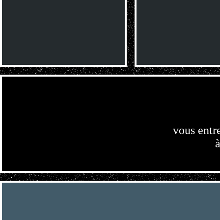
vous entr
à