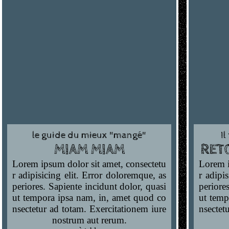
le guide du mieux "mangé"
Il
MIAM MIAM
RET
Lorem ipsum dolor sit amet, consectetu
Lorem i
r adipisicing elit. Error doloremque, as
r adipi
periores. Sapiente incidunt dolor, quasi
periore
ut tempora ipsa nam, in, amet quod co
ut temp
nsectetur ad totam. Exercitationem iure
nsectet
nostrum aut rerum.