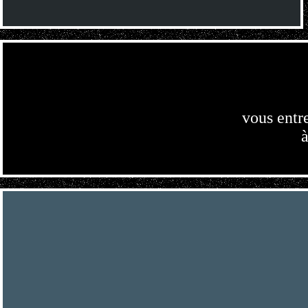
vous entr
à