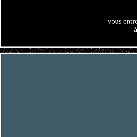
vous entr
à