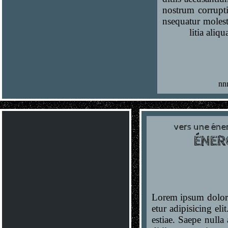
nostrum corrupti
nsequatur moles
litia aliq
nn
vers une éner
ÉNER
Lorem ipsum dolor 
etur adipisicing eli
estiae. Saepe nulla