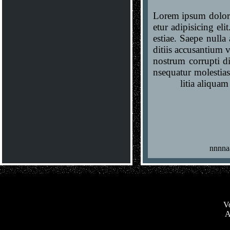
Lorem ipsum dolor 
etur adipisicing eli
estiae. Saepe nulla
ditiis accusantium 
nostrum corrupti di
nsequatur molestia
litia aliquam
nnnna
Vo
A