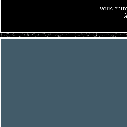
vous entr
à